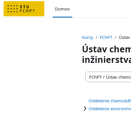
Preskočiť na hlavný obsah
Domov
Kurzy
FChPT
Ústav
Ústav che
inžinierstv
Kategórie kurzov
Oddelenie chemickéh
Oddelenie environme