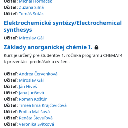
Učiteľ:
Michal Horňáček
Učiteľ:
Zuzana Silná
Učiteľ:
Tomáš Soták
Elektrochemické syntézy/Electrochemical
synthesys
Učiteľ:
Miroslav Gál
Základy anorganickej chémie I.
Kurz je určený pre študentov 1. ročníka programu CHEMAT4
k prezentácii prednášok a cvičení.
Učiteľ:
Andrea Červenková
Učiteľ:
Miroslav Gál
Učiteľ:
Ján Híveš
Učiteľ:
Jana Jurišová
Učiteľ:
Roman Košťúr
Učiteľ:
Timea Ema Krajčovičová
Učiteľ:
Emília Mališová
Učiteľ:
Renáta Števuľová
Učiteľ:
Veronika Svitková