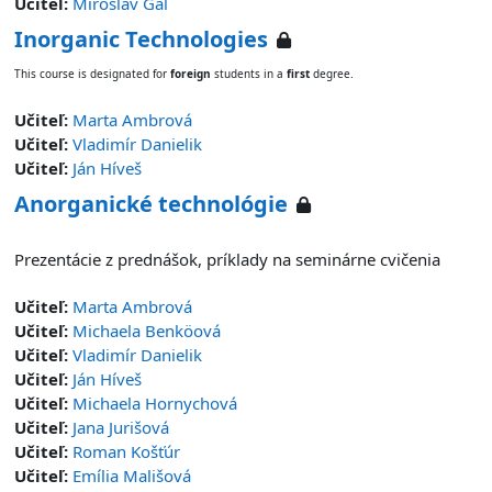
Učiteľ:
Miroslav Gál
Inorganic Technologies
This course is designated for
foreign
students in a
first
degree.
Učiteľ:
Marta Ambrová
Učiteľ:
Vladimír Danielik
Učiteľ:
Ján Híveš
Anorganické technológie
Prezentácie z prednášok, príklady na seminárne cvičenia
Učiteľ:
Marta Ambrová
Učiteľ:
Michaela Benköová
Učiteľ:
Vladimír Danielik
Učiteľ:
Ján Híveš
Učiteľ:
Michaela Hornychová
Učiteľ:
Jana Jurišová
Učiteľ:
Roman Košťúr
Učiteľ:
Emília Mališová