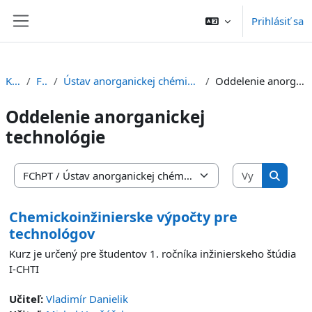
Preskočiť na hlavný obsah
Prihlásiť sa
Bočný panel
Kurzy
FChPT
Ústav anorganickej chémie, technológie a materiálov
Oddelenie anorganickej technológie
Oddelenie anorganickej
technológie
Vyhľadať 
Kategórie kurzov
Vyhľada
Chemickoinžinierske výpočty pre
technológov
Kurz je určený pre študentov 1. ročníka inžinierskeho štúdia
I-CHTI
Učiteľ:
Vladimír Danielik