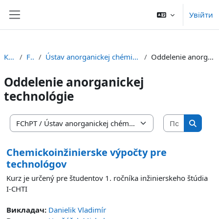
Перейти до головного вмісту
Увійти
Бокова панель
Курси
FChPT
Ústav anorganickej chémie, technológie a materiálov
Oddelenie anorganickej technológie
Oddelenie anorganickej
technológie
Пошук ку
Категорії курсів
Пошук 
Chemickoinžinierske výpočty pre
technológov
Kurz je určený pre študentov 1. ročníka inžinierskeho štúdia
I-CHTI
Викладач:
Danielik Vladimír