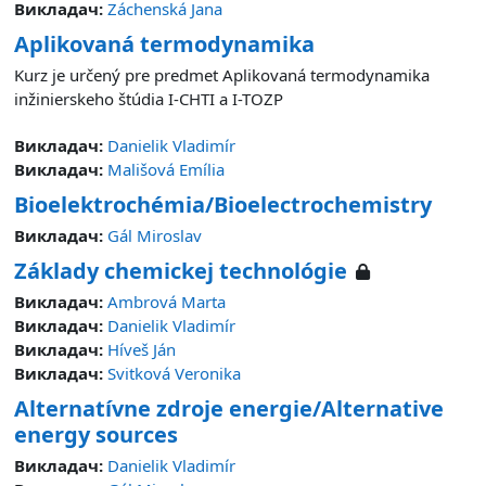
Викладач:
Záchenská Jana
Aplikovaná termodynamika
Kurz je určený pre predmet Aplikovaná termodynamika
inžinierskeho štúdia I-CHTI a I-TOZP
Викладач:
Danielik Vladimír
Викладач:
Mališová Emília
Bioelektrochémia/Bioelectrochemistry
Викладач:
Gál Miroslav
Základy chemickej technológie
Викладач:
Ambrová Marta
Викладач:
Danielik Vladimír
Викладач:
Híveš Ján
Викладач:
Svitková Veronika
Alternatívne zdroje energie/Alternative
energy sources
Викладач:
Danielik Vladimír