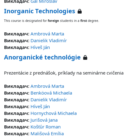
Викладач:
Gál Miroslav
Inorganic Technologies
This course is designated for
foreign
students in a
first
degree.
Викладач:
Ambrová Marta
Викладач:
Danielik Vladimír
Викладач:
Híveš Ján
Anorganické technológie
Prezentácie z prednášok, príklady na seminárne cvičenia
Викладач:
Ambrová Marta
Викладач:
Benköová Michaela
Викладач:
Danielik Vladimír
Викладач:
Híveš Ján
Викладач:
Hornychová Michaela
Викладач:
Jurišová Jana
Викладач:
Košťúr Roman
Викладач:
Mališová Emília