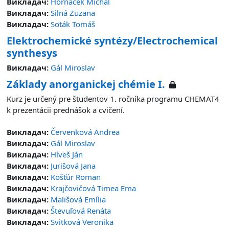
Викладач:
Horňáček Michal
Викладач:
Silná Zuzana
Викладач:
Soták Tomáš
Elektrochemické syntézy/Electrochemical
synthesys
Викладач:
Gál Miroslav
Základy anorganickej chémie I.
Kurz je určený pre študentov 1. ročníka programu CHEMAT4
k prezentácii prednášok a cvičení.
Викладач:
Červenková Andrea
Викладач:
Gál Miroslav
Викладач:
Híveš Ján
Викладач:
Jurišová Jana
Викладач:
Košťúr Roman
Викладач:
Krajčovičová Timea Ema
Викладач:
Mališová Emília
Викладач:
Števuľová Renáta
Викладач:
Svitková Veronika