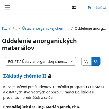
Preskočiť na hlavný obsah
Prihlásiť sa
Bočný panel
Kurzy
FChPT
Ústav anorganickej chémie, technológie a materiálov
Oddelenie anorganických materiálov
Oddelenie anorganických
materiálov
Vyhľadať 
Kategórie kurzov
Vyhľada
Základy chémie II
Kurz je určený pre študentov 1. ročníka programu CHEMAT4
a ostatných štvorročných odborov v rámci Bc. štúdia k
prezentácii prednášok a cvičení.
Prednášajúci: doc. Ing. Marián Janek, PhD.