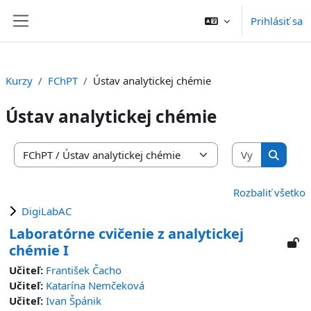
Preskočiť na hlavný obsah
Prihlásiť sa
Bočný panel
Kurzy
FChPT
Ústav analytickej chémie
Ústav analytickej chémie
Vyhľadať 
Kategórie kurzov
Vyhľada
Rozbaliť všetko
DigiLabAC
Laboratórne cvičenie z analytickej
chémie I
Učiteľ:
František Čacho
Učiteľ:
Katarína Nemčeková
Učiteľ:
Ivan Špánik